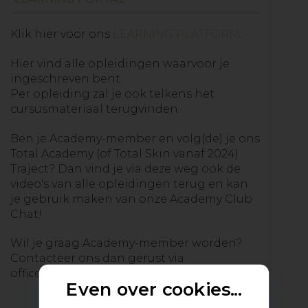
Klik hier voor ons
LEARNING PLATFORM
.
Hier vind alle opleidingen waarvoor je
ingeschreven bent.
Per opleiding zal je ook telkens het
cursusmateriaal terugvinden.
Ben je Academy-member en volg(de) je ons
Total Academy (of Total Skin vanaf 2024)
Traject? Dan vind je via deze weg ook de
video's van alle opleidingen terug en kan
je gebruik maken van onze Academy Club
Chat!
Wil je graag Academy-member worden?
Contacteer ons dan gerust via
office@naturalfacelifting.be.
Even over cookies...